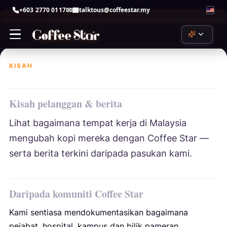
+603 2770 0117
talktous@coffeestar.my
Skip
to
content
KISAH
ChatGPT
by OpenAI
Kisah pelanggan & berita
Claude
Lihat bagaimana tempat kerja di Malaysia
by Anthropic
mengubah kopi mereka dengan Coffee Star —
Copilot
serta berita terkini daripada pasukan kami.
by Microsoft
Gemini
Daripada komuniti Coffee Star
by Google
Perplexity
Kami sentiasa mendokumentasikan bagaimana
perplexity.ai
pejabat, hospital, kampus dan bilik pameran