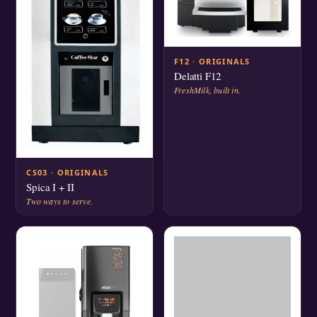
F12 · ORIGINALS
Delatti F12
FreshMilk, built in.
CS03 · ORIGINALS
Spica I + II
Two ways to serve.