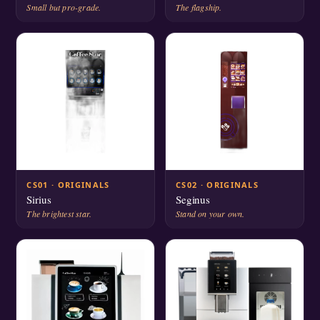
Small but pro-grade.
The flagship.
CS01 · ORIGINALS
CS02 · ORIGINALS
Sirius
Seginus
The brightest star.
Stand on your own.