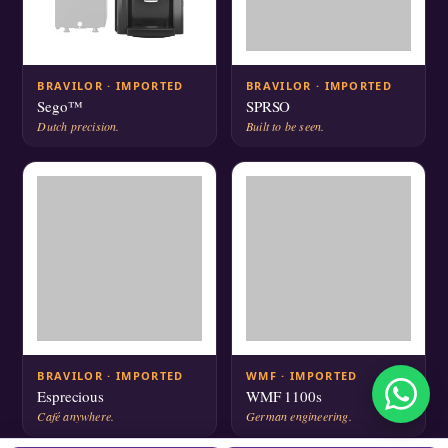
BRAVILOR · IMPORTED
BRAVILOR · IMPORTED
Sego™
SPRSO
Dutch precision.
Built to be seen.
BRAVILOR · IMPORTED
WMF · IMPORTED
Esprecious
WMF 1100s
Café anywhere.
German engineering.