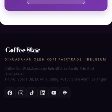
DIKUASAKAN OLEH KOPI FAIRTRADE · BELGIUM
Coffee Star® Malaysia by Belcoff Asia Pacific Sdn Bhd
(1648144-T)
1-17-G, Space U8, Bukit Jelutong, 40150 Shah Alam, Selangor