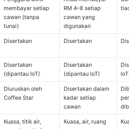
membayar setiap
RM 4–8 setiap
tia
cawan (tanpa
cawan yang
tunai)
digunakan
Disertakan
Disertakan
Di
Disertakan
Disertakan
Dis
(dipantau IoT)
(dipantau IoT)
IoT
Diuruskan oleh
Disertakan dalam
Dib
Coffee Star
kadar setiap
pe
cawan
di
Kuasa, titik air,
Kuasa, air, ruang
Kua