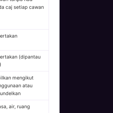
da caj setiap cawan
sertakan
ertakan (dipantau
)
ilkan mengikut
nggunaan atau
bundelkan
sa, air, ruang