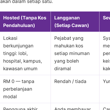
takan dalam setiap satu.
Hosted (Tanpa Kos
Langganan
Se
Pendahuluan)
(Setiap Cawan)
Lokasi
Pejabat yang
Sy
berkunjungan
mahukan kos
me
tinggi: lobi,
setiap minuman
pe
hospital, kampus,
yang boleh
ke
kawasan umum
diramal
ka
RM 0 — tanpa
Rendah / tiada
Yu
perbelanjaan
modal
Pengguna akhir
Anda membayar
Ca