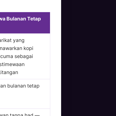
wa Bulanan Tetap
arikat yang
nawarkan kopi
rcuma sebagai
istimewaan
kitangan
ran bulanan tetap
wan tanpa had —