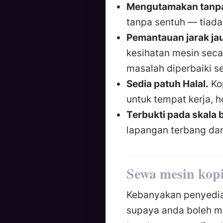
Mengutamakan tanpa
tanpa sentuh — tiada 
Pemantauan jarak jau
kesihatan mesin sec
masalah diperbaiki 
Sedia patuh Halal.
Kop
untuk tempat kerja, h
Terbukti pada skala 
lapangan terbang dan
Sewa mesin kopi
Kebanyakan penyedia
supaya anda boleh m