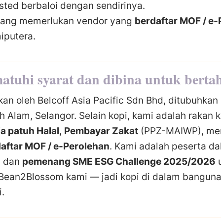
ted berbaloi dengan sendirinya.
ang memerlukan vendor yang
berdaftar MOF / e
iputera.
atuhi syarat dan dibina untuk berta
kan oleh Belcoff Asia Pacific Sdn Bhd, ditubuhkan
h Alam, Selangor. Selain kopi, kami adalah rakan 
a patuh Halal
,
Pembayar Zakat
(PPZ-MAIWP), mem
aftar MOF / e-Perolehan
. Kami adalah peserta d
) dan
pemenang SME ESG Challenge 2025/2026
u
Bean2Blossom kami — jadi kopi di dalam banguna
i.