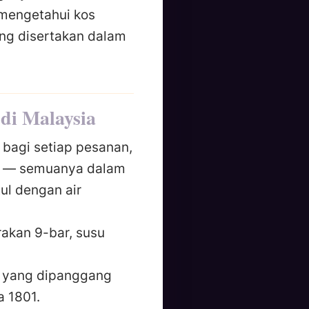
 mengetahui kos
ng disertakan dalam
di Malaysia
r bagi setiap pesanan,
n — semuanya dalam
tul dengan air
rakan 9-bar, susu
yang dipanggang
 1801.