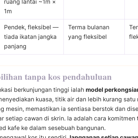
ruang lantai ~1m ×
1m
Pendek, fleksibel —
Terma bulanan
Te
tiada ikatan jangka
yang fleksibel
fle
panjang
pilihan tanpa kos pendahuluan
okasi berkunjungan tinggi ialah
model perkongsian
menyediakan kuasa, titik air dan lebih kurang satu
g mesin, memastikan ia sentiasa berstok dan dis
setiap cawan di skrin. Ia adalah cara komitmen 
d kafe ke dalam sesebuah bangunan.
mengawal kos itu sendiri,
langganan setiap cawan