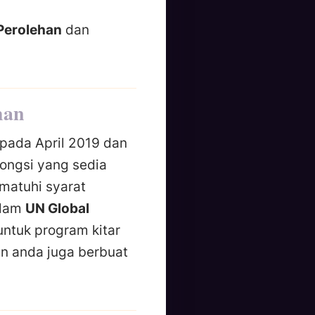
-Perolehan
dan
han
 pada April 2019 dan
kongsi yang sedia
atuhi syarat
alam
UN Global
ntuk program kitar
n anda juga berbuat