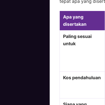
tepat apa yang diser
Apa yang
disertakan
Paling sesuai
untuk
Kos pendahuluan
Siapa yang