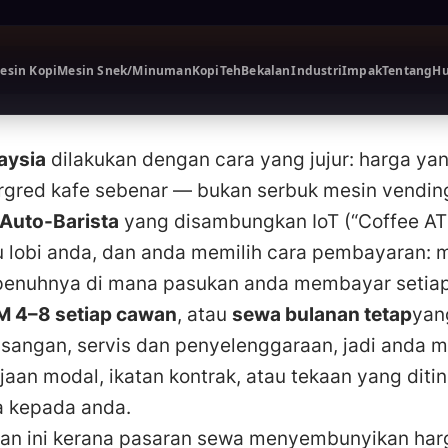
esin Kopi
Mesin Snek/Minuman
Kopi
Teh
Industri
Impak
Tentang
Hu
aysia
dilakukan dengan cara yang jujur: harga yan
bergred kafe sebenar — bukan serbuk mesin vending
Auto-Barista
yang disambungkan IoT (“Coffee ATM
u lobi anda, dan anda memilih cara pembayaran:
enuhnya di mana pasukan anda membayar setiap
M 4–8 setiap cawan
, atau
sewa bulanan tetap
yan
angan, servis dan penyelenggaraan, jadi anda m
aan modal, ikatan kontrak, atau tekaan yang diti
 kepada anda.
n ini kerana pasaran sewa menyembunyikan harg