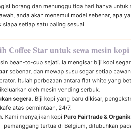
gisi borang dan menunggu tiga hari hanya untuk
bawah, anda akan menemui model sebenar, apa ya
k siapa setiap satu paling sesuai.
 Coffee Star untuk sewa mesin kopi 
sin bean-to-cup sejati. Ia mengisar biji kopi sega
bar
sebenar, dan mewap susu segar setiap cawa
rator. Itulah perbezaan antara flat white yang be
keluarkan oleh mesin vending serbuk.
ukan segera.
Biji kopi yang baru dikisar, pengekst
kafe atas permintaan, 24/7.
m.
Kami menyajikan kopi
Puro Fairtrade & Organik
 pemanggang tertua di Belgium, ditubuhkan pada