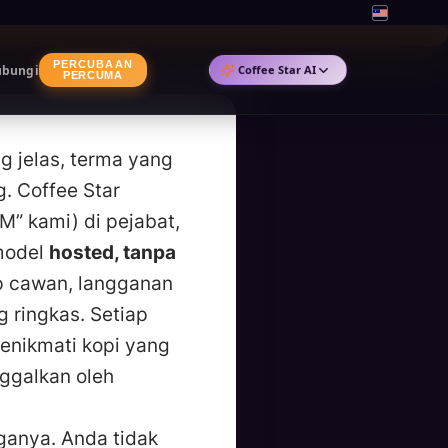
PERCUBAAN
bungi
Coffee Star AI
PERCUMA
g jelas, terma yang
ChatGPT
. Coffee Star
by OpenAI
” kami) di pejabat,
Claude
 model
hosted, tanpa
by Anthropic
 cawan, langganan
Copilot
g ringkas. Setiap
by Microsoft
enikmati kopi yang
Gemini
nggalkan oleh
by Google
Perplexity
anya. Anda tidak
perplexity.ai