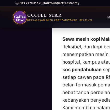
+603 2770 0117
talktous@coffeestar.my
COFFEE STAR
M
Skip
DIKUASAKAN OLEH KOPI FAIRTRADE · BELGIUM
to
content
Sewa mesin kopi Mal
fleksibel, dan kopi 
menempatkan mesin
hospital, kampus ata
kos pendahuluan
sep
setiap cawan pada
R
pelan termasuk pemas
hebat tanpa perbelanj
kebanyakan penyedia
Kami membina halama