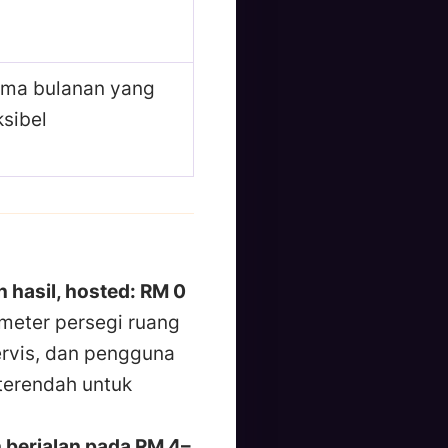
rma bulanan yang
ksibel
 hasil, hosted: RM 0
 meter persegi ruang
ervis, dan pengguna
terendah untuk
 berjalan pada RM 4–