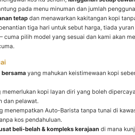
ntung pada menu minuman dan jumlah penggunaa
anan tetap
dan menawarkan kakitangan kopi tanp
penantian tiga hari untuk sebut harga, tiada yura
— cuma pilih model yang sesuai dan kami akan m
rcuma.
ai
a bersama
yang mahukan keistimewaan kopi seben
memerlukan kopi layan diri yang boleh dipercayai
n dan pelawat.
 menempatkan Auto-Barista tanpa tunai di kawas
tanpa kos pendahuluan.
sat beli-belah & kompleks kerajaan
di mana kunj