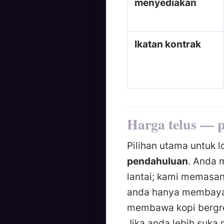
menyediakan
Ikatan kontrak
Harga telus — 
Pilihan utama untuk l
pendahuluan
. Anda 
lantai; kami memasan
anda hanya membayar 
membawa kopi bergre
Jika anda lebih suka 