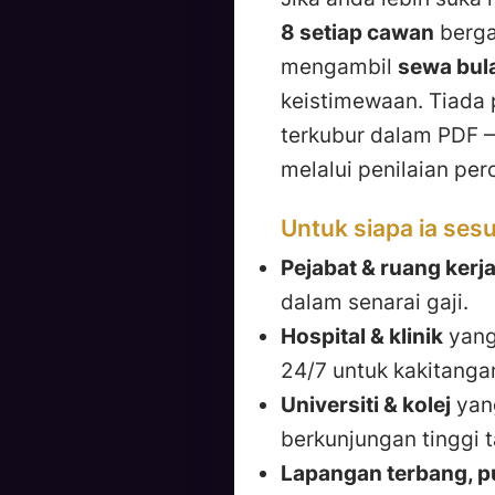
8 setiap cawan
berga
mengambil
sewa bul
keistimewaan. Tiada 
terkubur dalam PDF 
melalui penilaian pe
Untuk siapa ia sesu
Pejabat & ruang kerj
dalam senarai gaji.
Hospital & klinik
yang 
24/7 untuk kakitanga
Universiti & kolej
yang
berkunjungan tinggi 
Lapangan terbang, pu