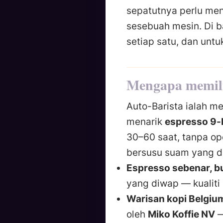
sepatutnya perlu men
sesebuah mesin. Di 
setiap satu, dan untu
Mengapa memilih
Auto-Barista ialah me
menarik
espresso 9-
30–60 saat, tanpa ope
bersusu suam yang di
Espresso sebenar, b
yang diwap — kualiti 
Warisan kopi Belgiu
oleh
Miko Koffie NV
—