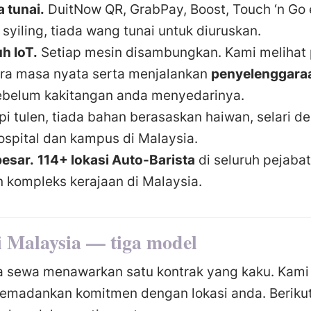
 tunai.
DuitNow QR, GrabPay, Boost, Touch ‘n Go 
syiling, tiada wang tunai untuk diuruskan.
h IoT.
Setiap mesin disambungkan. Kami melihat
ara masa nyata serta menjalankan
penyelenggara
sebelum kakitangan anda menyedarinya.
i tulen, tiada bahan berasaskan haiwan, selari 
ospital dan kampus di Malaysia.
besar.
114+ lokasi Auto-Barista
di seluruh pejabat,
 kompleks kerajaan di Malaysia.
 Malaysia — tiga model
 sewa menawarkan satu kontrak yang kaku. Kami
emadankan komitmen dengan lokasi anda. Beriku