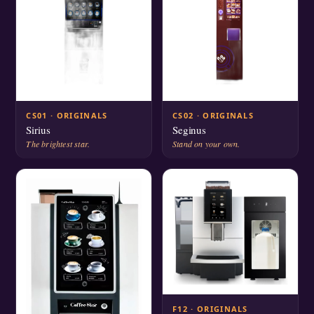
CS01 · ORIGINALS
CS02 · ORIGINALS
Sirius
Seginus
The brightest star.
Stand on your own.
F12 · ORIGINALS