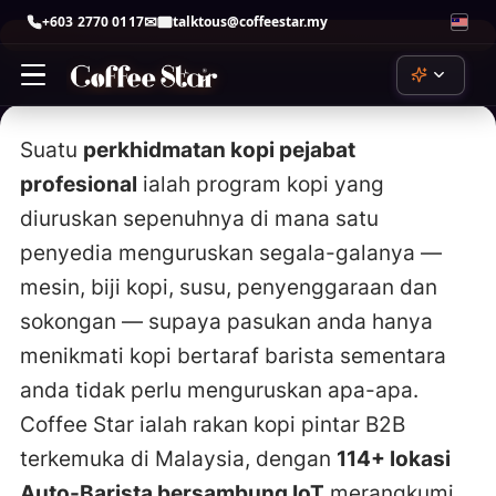
+603 2770 0117
talktous@coffeestar.my
Skip
to
content
Suatu
perkhidmatan kopi pejabat
profesional
ialah program kopi yang
ChatGPT
by OpenAI
diuruskan sepenuhnya di mana satu
penyedia menguruskan segala-galanya —
Claude
by Anthropic
mesin, biji kopi, susu, penyenggaraan dan
sokongan — supaya pasukan anda hanya
Copilot
by Microsoft
menikmati kopi bertaraf barista sementara
anda tidak perlu menguruskan apa-apa.
Gemini
by Google
Coffee Star ialah rakan kopi pintar B2B
terkemuka di Malaysia, dengan
114+ lokasi
Perplexity
perplexity.ai
Auto-Barista bersambung IoT
merangkumi