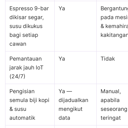
Espresso 9-bar
Ya
Bergantun
dikisar segar,
pada mesi
susu dikukus
& kemahir
bagi setiap
kakitanga
cawan
Pemantauan
Ya
Tidak
jarak jauh IoT
(24/7)
Pengisian
Ya —
Manual,
semula biji kopi
dijadualkan
apabila
& susu
mengikut
seseorang
automatik
data
teringat