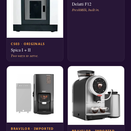
Delatti F12
FreshMilk, built in.
CS03 · ORIGINALS
Spica I + II
Two ways to serve.
BRAVILOR · IMPORTED
BRAVILOR · IMPORTED