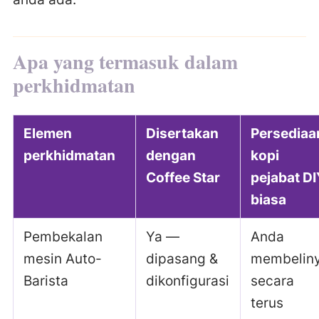
Apa yang termasuk dalam
perkhidmatan
Elemen
Disertakan
Persediaa
perkhidmatan
dengan
kopi
Coffee Star
pejabat D
biasa
Pembekalan
Ya —
Anda
mesin Auto-
dipasang &
membelin
Barista
dikonfigurasi
secara
terus