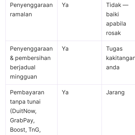
Penyenggaraan
Ya
Tidak —
ramalan
baiki
apabila
rosak
Penyenggaraan
Ya
Tugas
& pembersihan
kakitanga
berjadual
anda
mingguan
Pembayaran
Ya
Jarang
tanpa tunai
(DuitNow,
GrabPay,
Boost, TnG,