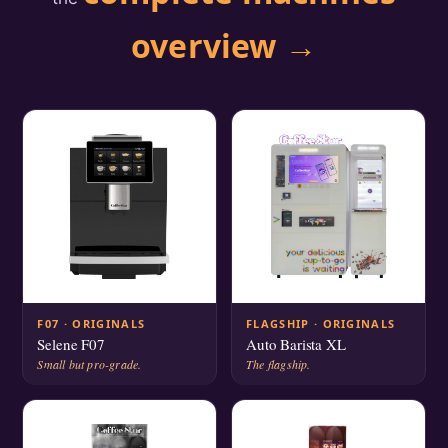
overview →
F07 · ORIGINALS
FLAGSHIP · ORIGINALS
Selene F07
Auto Barista XL
Small but pro-grade.
The flagship.