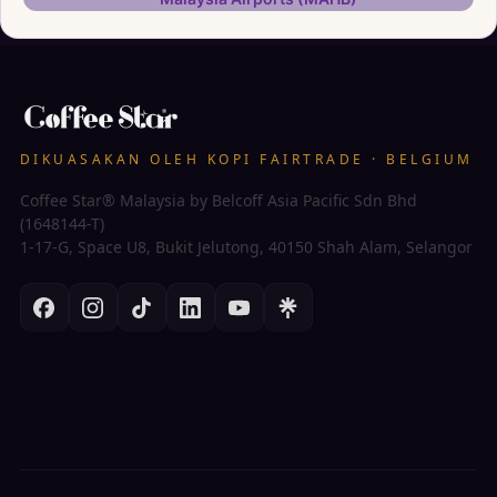
DIKUASAKAN OLEH KOPI FAIRTRADE · BELGIUM
Coffee Star® Malaysia by Belcoff Asia Pacific Sdn Bhd
(1648144-T)
1-17-G, Space U8, Bukit Jelutong, 40150 Shah Alam, Selangor