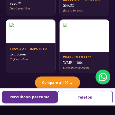
Sego™
SPRSO
Dutch precision.
Built to be seen.
BRAVILOR · IMPORTED
Esprecious
WMF · IMPORTED
Café anywhere.
WMF 1100s
German engineering.
Compare all 10 →
Percubaan percuma
Telefon