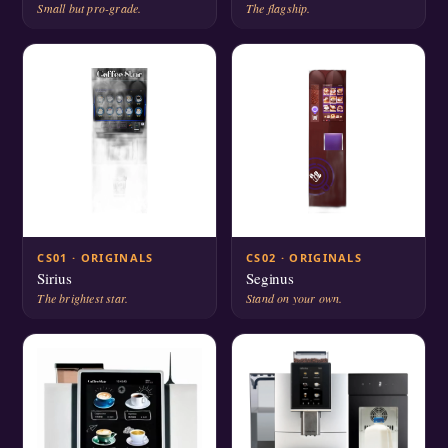
Small but pro-grade.
The flagship.
CS01 · ORIGINALS
CS02 · ORIGINALS
Sirius
Seginus
The brightest star.
Stand on your own.