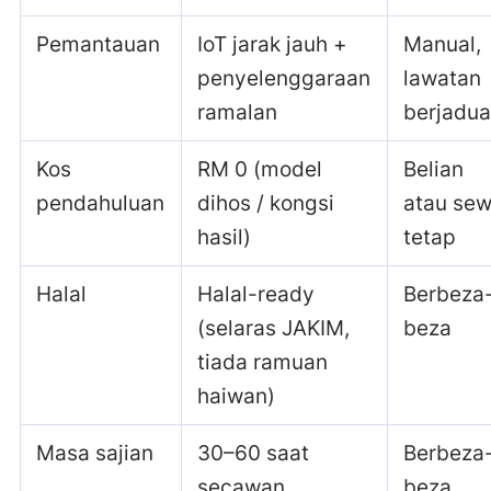
Pemantauan
IoT jarak jauh +
Manual,
penyelenggaraan
lawatan
ramalan
berjadua
Kos
RM 0 (model
Belian
pendahuluan
dihos / kongsi
atau se
hasil)
tetap
Halal
Halal-ready
Berbeza
(selaras JAKIM,
beza
tiada ramuan
haiwan)
Masa sajian
30–60 saat
Berbeza
secawan
beza