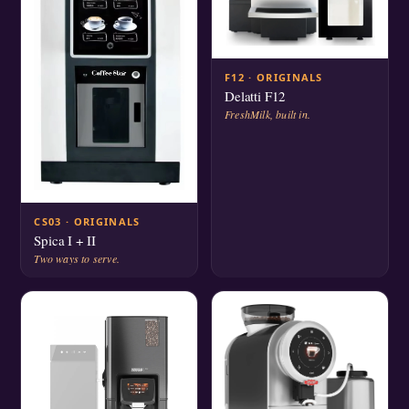
F12 · ORIGINALS
Delatti F12
FreshMilk, built in.
CS03 · ORIGINALS
Spica I + II
Two ways to serve.