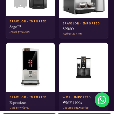
BRAVILOR · IMPORTED
BRAVILOR · IMPORTED
Sego™
SPRSO
Dutch precision.
Built to be seen.
BRAVILOR · IMPORTED
WMF · IMPORTED
Esprecious
WMF 1100s
Café anywhere.
German engineering.