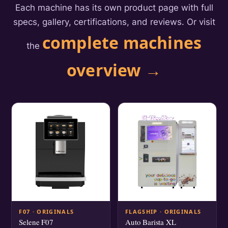
Each machine has its own product page with full
specs, gallery, certifications, and reviews. Or visit
complete machines
the
overview →
F07 · ORIGINALS
FLAGSHIP · ORIGINALS
Selene F07
Auto Barista XL