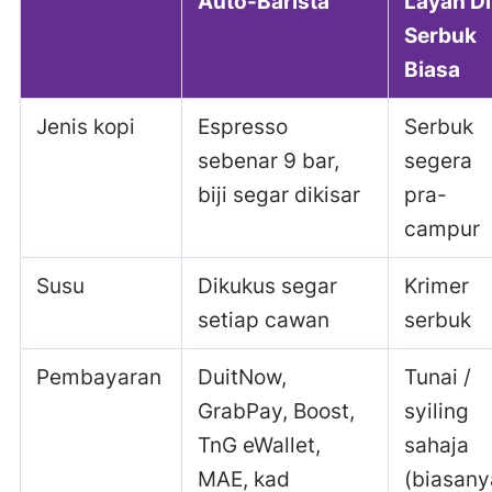
Auto-Barista
Layan Di
Serbuk
Biasa
Jenis kopi
Espresso
Serbuk
sebenar 9 bar,
segera
biji segar dikisar
pra-
campur
Susu
Dikukus segar
Krimer
setiap cawan
serbuk
Pembayaran
DuitNow,
Tunai /
GrabPay, Boost,
syiling
TnG eWallet,
sahaja
MAE, kad
(biasany