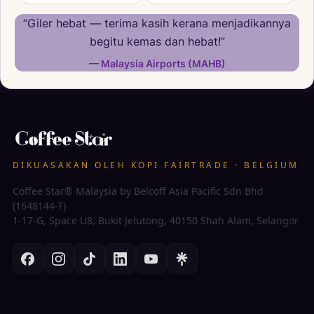
“Giler hebat — terima kasih kerana menjadikannya
begitu kemas dan hebat!”
— Malaysia Airports (MAHB)
DIKUASAKAN OLEH KOPI FAIRTRADE · BELGIUM
Coffee Star® Malaysia by Belcoff Asia Pacific Sdn Bhd
(1648144-T)
1-17-G, Space U8, Bukit Jelutong, 40150 Shah Alam, Selangor