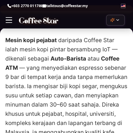
+603 2770 0117
talktous@coffeestar.my
Skip
to
content
Mesin kopi pejabat
daripada Coffee Star
ialah mesin kopi pintar bersambung IoT —
ChatGPT
by OpenAI
dikenali sebagai
Auto-Barista
atau
Coffee
ATM
— yang menyediakan espresso sebenar
Claude
by Anthropic
9 bar di tempat kerja anda tanpa memerlukan
barista. Ia mengisar biji kopi segar, mengukus
Copilot
by Microsoft
susu untuk setiap cawan, dan menyiapkan
minuman dalam 30–60 saat sahaja. Direka
Gemini
by Google
khusus untuk pejabat, hospital, universiti,
kompleks kerajaan dan lapangan terbang di
Perplexity
perplexity.ai
Malaysia, ia menggabungkan kualiti kafe