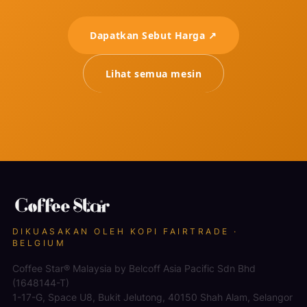
Dapatkan Sebut Harga ↗
Lihat semua mesin
DIKUASAKAN OLEH KOPI FAIRTRADE ·
BELGIUM
Coffee Star® Malaysia by Belcoff Asia Pacific Sdn Bhd
(1648144-T)
1-17-G, Space U8, Bukit Jelutong, 40150 Shah Alam, Selangor