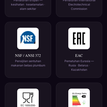
Pematuhan Eropah —
Pematuhan International
kesihatan · keselamatan ·
Electrotechnical
alam sekitar
Commission
NSF / ANSI 372
EAC
Pensijilan sentuhan
Pematuhan Eurasia —
makanan bebas plumbum
Rusia · Belarus ·
Kazakhstan