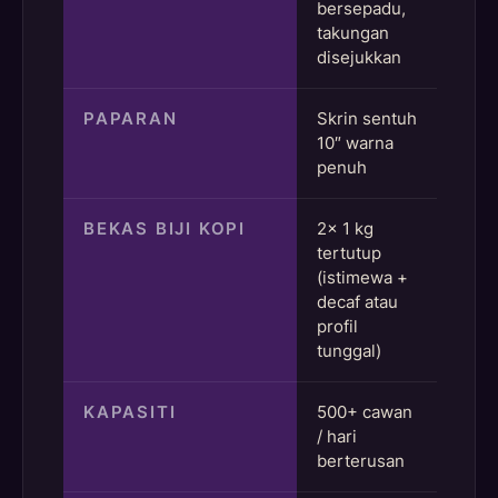
bersepadu,
takungan
disejukkan
PAPARAN
Skrin sentuh
10″ warna
penuh
BEKAS BIJI KOPI
2× 1 kg
tertutup
(istimewa +
decaf atau
profil
tunggal)
KAPASITI
500+ cawan
/ hari
berterusan