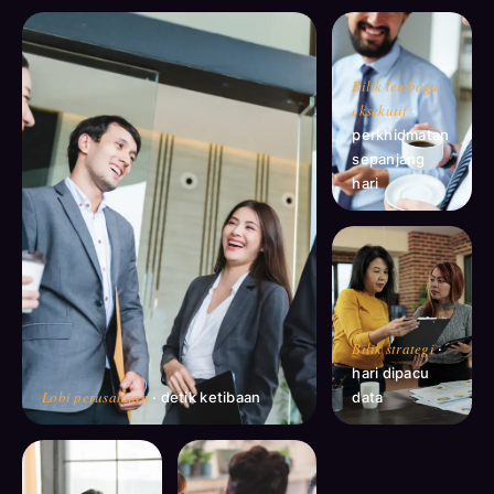
Bilik lembaga
eksekutif
·
perkhidmatan
sepanjang
hari
Bilik strategi
·
hari dipacu
Lobi perusahaan
· detik ketibaan
data