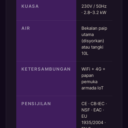
KUASA
230V / 50Hz
· 2.8–3.2 kW
AIR
Bekalan paip
utama
(disyorkan)
atau tangki
10L
KETERSAMBUNGAN
WiFi + 4G +
papan
pemuka
armada IoT
PENSIJILAN
CE · CB·IEC ·
NSF · EAC ·
EU
1935/2004 ·