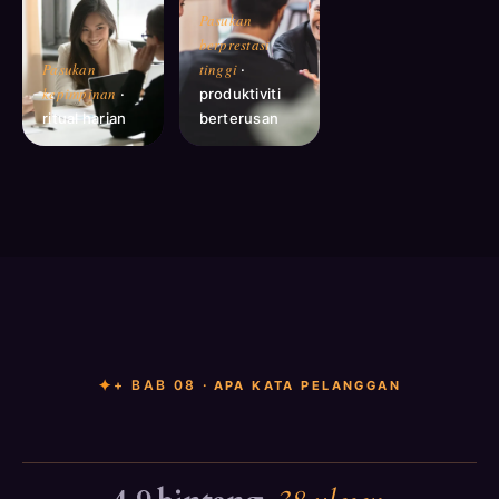
Pasukan
berprestasi
Pasukan
tinggi
·
kepimpinan
·
produktiviti
ritual harian
berterusan
+ BAB 08 ·
APA KATA PELANGGAN