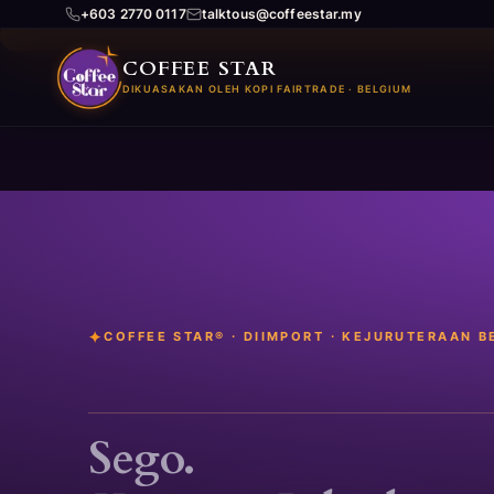
+603 2770 0117
talktous@coffeestar.my
COFFEE STAR
Skip
DIKUASAKAN OLEH KOPI FAIRTRADE · BELGIUM
to
content
COFFEE STAR® · DIIMPORT · KEJURUTERAAN 
Sego.