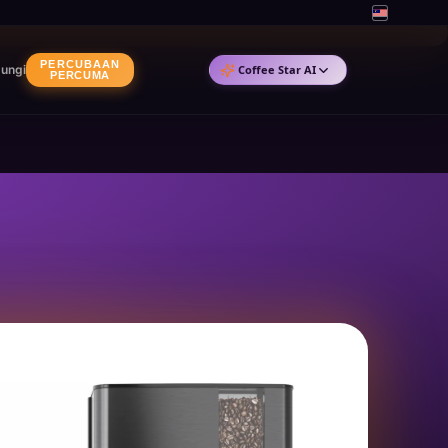
PERCUBAAN
ungi
Coffee Star AI
PERCUMA
ChatGPT
by OpenAI
Claude
by Anthropic
Copilot
by Microsoft
Gemini
by Google
Perplexity
perplexity.ai