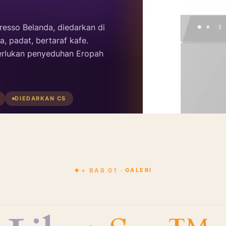
resso Belanda, diedarkan di
, padat, bertaraf kafe.
rlukan penyeduhan Eropah
DIEDARKAN CS
araf
CS
DISERVIS
+ BAB 01 ·
GALERI