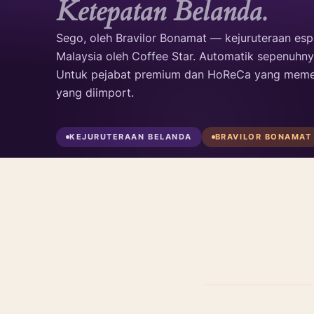
Ketepatan Belanda.
Sego, oleh Bravilor Bonamat — kejuruteraan esp
Malaysia oleh Coffee Star. Automatik sepenuhnya
Untuk pejabat premium dan HoReCa yang meme
yang diimport.
KEJURUTERAAN BELANDA
BRAVILOR BONAMAT
75+
Bravilor
Bert
TAHUN
BONAMAT
KAFE
WARISAN
Dapatkan Sebut Harga ↗
Lihat Foto