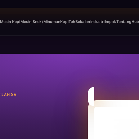
Mesin Kopi
Mesin Snek/Minuman
Kopi
Teh
Industri
Impak
Tentang
Hub
BELANDA