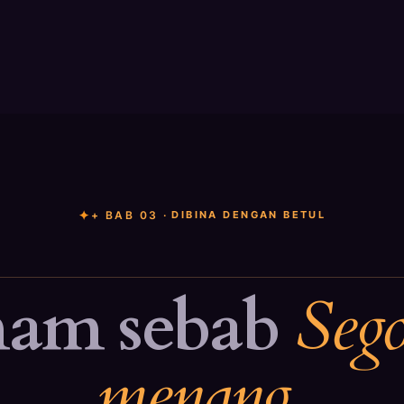
+ BAB 03 ·
DIBINA DENGAN BETUL
am sebab
Se
menang
.