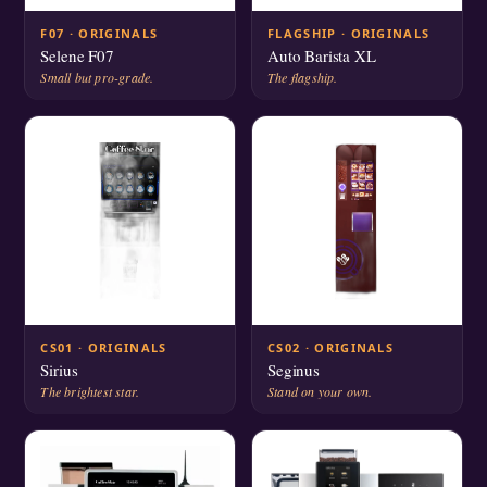
F07 · ORIGINALS
FLAGSHIP · ORIGINALS
Selene F07
Auto Barista XL
Small but pro-grade.
The flagship.
CS01 · ORIGINALS
CS02 · ORIGINALS
Sirius
Seginus
The brightest star.
Stand on your own.