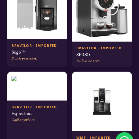
BRAVILOR · IMPORTED
BRAVILOR · IMPORTED
Sego™
SPRSO
Dutch precision.
Built to be seen.
BRAVILOR · IMPORTED
Esprecious
Café anywhere.
WMF · IMPORTED