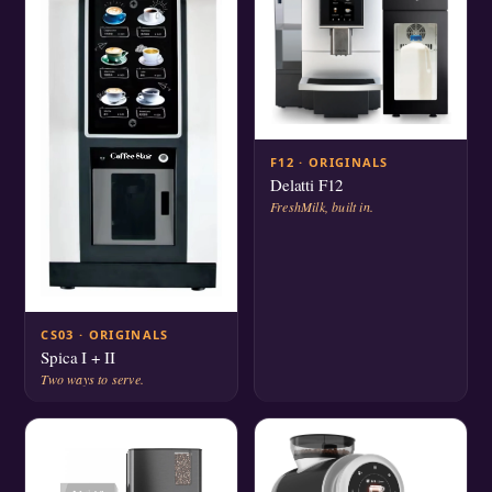
F12 · ORIGINALS
Delatti F12
FreshMilk, built in.
CS03 · ORIGINALS
Spica I + II
Two ways to serve.