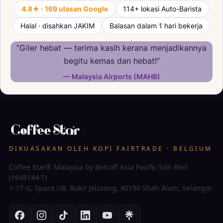
4.8★ · 169 ulasan Google
114+ lokasi Auto-Barista
Halal · disahkan JAKIM
Balasan dalam 1 hari bekerja
“Giler hebat — terima kasih kerana menjadikannya
begitu kemas dan hebat!”
— Malaysia Airports (MAHB)
DIKUASAKAN OLEH KOPI FAIRTRADE · BELGIUM
Coffee Star® Malaysia by Belcoff Asia Pacific Sdn Bhd
(1648144-T)
1-17-G, Space U8, Bukit Jelutong, 40150 Shah Alam, Selangor