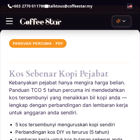
+603 2770 0117
talktous@coffeestar.my
Skip
to
content
PANDUAN PERCUMA · PDF
ChatGPT
by OpenAI
Kos Sebenar Kopi Pejabat
Claude
by Anthropic
Kebanyakan pejabat hanya mengira harga belian.
Panduan TCO 5 tahun percuma ini mendedahkan
Copilot
kos tersembunyi yang menaikkan bil kopi anda —
by Microsoft
lengkap dengan perbandingan dan lembaran kerja
Gemini
untuk anggaran anda sendiri.
by Google
5 kos tersembunyi menguruskan kopi sendiri
Perplexity
Perbandingan kos DIY vs terurus (5 tahun)
perplexity.ai
Lembaran kerja untuk kos bulanan sebenar anda